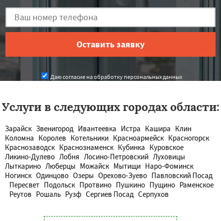
Даю согласие на обработку персональных данных
Услуги в следующих городах области:
Зарайск
Звенигород
Ивантеевка
Истра
Кашира
Клин
Коломна
Королев
Котельники
Красноармейск
Красногорск
Краснозаводск
Краснознаменск
Кубинка
Куровское
Ликино-Дулево
Лобня
Лосино-Петровский
Луховицы
Лыткарино
Люберцы
Можайск
Мытищи
Наро-Фоминск
Ногинск
Одинцово
Озеры
Орехово-Зуево
Павловский Посад
Пересвет
Подольск
Протвино
Пушкино
Пущино
Раменское
Реутов
Рошаль
Рузф
Сергиев Посад
Серпухов