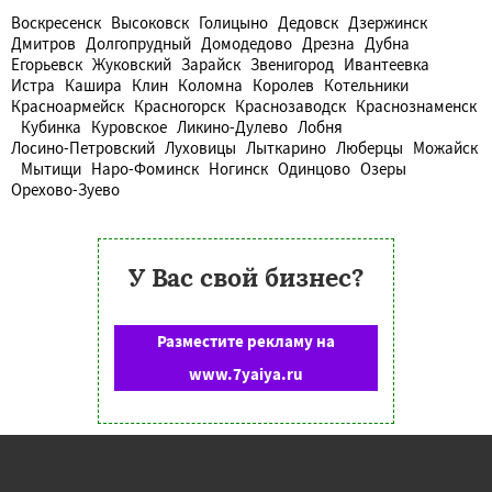
Воскресенск
Высоковск
Голицыно
Дедовск
Дзержинск
Дмитров
Долгопрудный
Домодедово
Дрезна
Дубна
Егорьевск
Жуковский
Зарайск
Звенигород
Ивантеевка
Истра
Кашира
Клин
Коломна
Королев
Котельники
Красноармейск
Красногорск
Краснозаводск
Краснознаменск
Кубинка
Куровское
Ликино-Дулево
Лобня
Лосино-Петровский
Луховицы
Лыткарино
Люберцы
Можайск
Мытищи
Наро-Фоминск
Ногинск
Одинцово
Озеры
Орехово-Зуево
У Вас свой бизнес?
Разместите рекламу на
www.7yaiya.ru