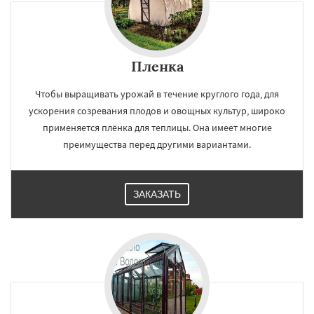
×
×
Работаем по
УЗНАТЬ ПОДРОБНЕЕ
Пленка
регионам
Чтобы выращивать урожай в течение круглого года, для
ускорения созревания плодов и овощных культур, широко
Воскресенск
Высоковск
Голицыно
применяется плёнка для теплицы. Она имеет многие
Дедовск
Дзержинск
Дмитров
преимущества перед другими вариантами.
Долгопрудный
Домодедово
Дрезна
Дубна
Егорьевск
Жуковский
Зарайск
Звенигород
Ивантеевка
Истра
Кашира
Клин
Коломна
Королев
Котельники
Даю согласие на обработку персональных данных
ЗАКАЗАТЬ
Красноармейск
Красногорск
Краснозаводск
Краснознаменск
Кубинка
Куровское
Ликино-Дулево
Лобня
Лосино-Петровский
Луховицы
Лыткарино
Люберцы
Можайск
Мытищи
Наро-Фоминск
Ногинск
Одинцово
Озеры
Орехово-Зуево