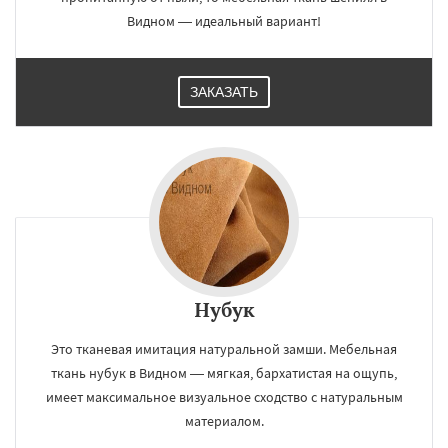
Видном — идеальный вариант!
ЗАКАЗАТЬ
×
×
Работаем по
УЗНАТЬ ПОДРОБНЕЕ
регионам
Волоколамск
Воскресенск
Высоковск
Голицыно
Дедовск
Дзержинск
Дмитров
Долгопрудный
Домодедово
Дрезна
Дубна
Егорьевск
Жуковский
Зарайск
Звенигород
Ивантеевка
Истра
Кашира
Клин
Коломна
Королев
Котельники
Даю согласие на обработку персональных данных
Нубук
Красноармейск
Красногорск
Краснозаводск
Краснознаменск
Это тканевая имитация натуральной замши. Мебельная
Кубинка
Куровское
Ликино-Дулево
ткань нубук в Видном — мягкая, бархатистая на ощупь,
Лобня
Лосино-Петровский
Луховицы
Лыткарино
Люберцы
Можайск
Мытищи
имеет максимальное визуальное сходство с натуральным
Наро-Фоминск
Ногинск
Одинцово
материалом.
Озеры